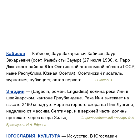
Кабисов
— Кабисов, Заур Захарьевич Кабисов Заур
Захарьевич (осет. Къæбысты Зауыр) (27 июля 1936, с. Раро
Джавского района Юго Осетинской автономной области ГССР,
ныне Республика Южная Осетия). Осетинский писатель,
журналист, публицист, автор первого… …
Википедия
Энгадин
— (Engadin, роман. Engiadina) долина реки Инн в
швейцарском. кантоне Граубюндене. Река Инн вытекает на
высоте 2480 м над ур. моря из горного озера на Пиц Лунгино,
недалеко от массива Септимер, и в верхней части долины
протекает через озера Зильс,… …
Энциклопедический словарь Ф.А.
Брокгауза и И.А. Ефрона
ЮГОСЛАВИЯ. КУЛЬТУРА
— Искусство. В Югославии