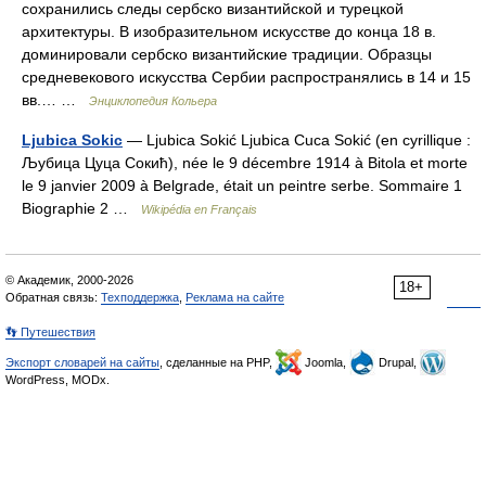
сохранились следы сербско византийской и турецкой
архитектуры. В изобразительном искусстве до конца 18 в.
доминировали сербско византийские традиции. Образцы
средневекового искусства Сербии распространялись в 14 и 15
вв.… …
Энциклопедия Кольера
Ljubica Sokic
— Ljubica Sokić Ljubica Cuca Sokić (en cyrillique :
Љубица Цуца Сокић), née le 9 décembre 1914 à Bitola et morte
le 9 janvier 2009 à Belgrade, était un peintre serbe. Sommaire 1
Biographie 2 …
Wikipédia en Français
© Академик, 2000-2026
18+
Обратная связь:
Техподдержка
,
Реклама на сайте
👣 Путешествия
Экспорт словарей на сайты
, сделанные на PHP,
Joomla,
Drupal,
WordPress, MODx.