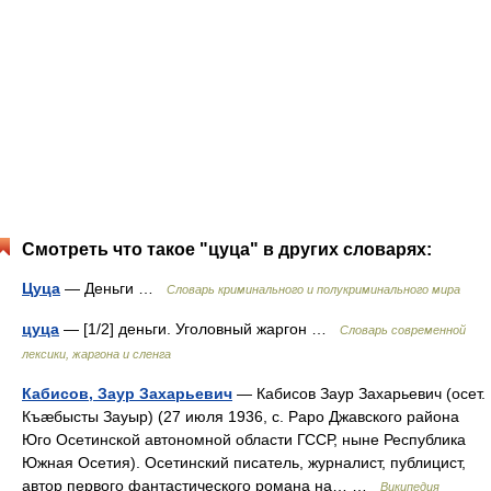
Смотреть что такое "цуца" в других словарях:
Цуца
— Деньги …
Словарь криминального и полукриминального мира
цуца
— [1/2] деньги. Уголовный жаргон …
Cловарь современной
лексики, жаргона и сленга
Кабисов, Заур Захарьевич
— Кабисов Заур Захарьевич (осет.
Къæбысты Зауыр) (27 июля 1936, с. Раро Джавского района
Юго Осетинской автономной области ГССР, ныне Республика
Южная Осетия). Осетинский писатель, журналист, публицист,
автор первого фантастического романа на… …
Википедия